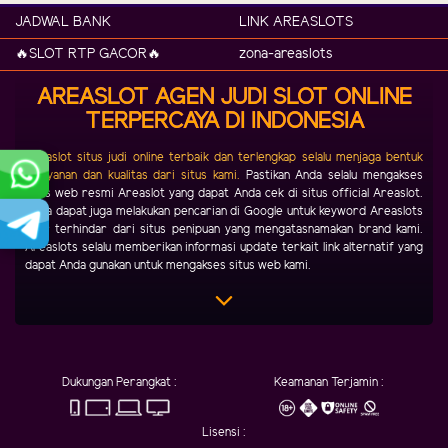
JADWAL BANK
LINK AREASLOTS
🔥SLOT RTP GACOR🔥
zona-areaslots
AREASLOT AGEN JUDI SLOT ONLINE
TERPERCAYA DI INDONESIA
Areaslot situs judi online terbaik dan terlengkap selalu menjaga bentuk
pelayanan dan kualitas dari situs kami.
Pastikan Anda selalu mengakses
situs web resmi Areaslot yang dapat Anda cek di situs official Areaslot.
Anda dapat juga melakukan pencarian di Google untuk keyword Areaslots
agar terhindar dari situs penipuan yang mengatasnamakan brand kami.
Areaslots selalu memberikan informasi update terkait link alternatif yang
dapat Anda gunakan untuk mengakses situs web kami.
Dukungan Perangkat :
Keamanan Terjamin :
Lisensi :