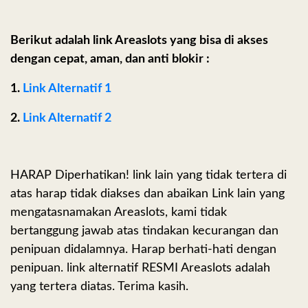
Berikut adalah link Areaslots yang bisa di akses
dengan cepat, aman, dan anti blokir :
1.
Link Alternatif 1
2.
Link Alternatif 2
HARAP Diperhatikan! link lain yang tidak tertera di
atas harap tidak diakses dan abaikan Link lain yang
mengatasnamakan Areaslots, kami tidak
bertanggung jawab atas tindakan kecurangan dan
penipuan didalamnya. Harap berhati-hati dengan
penipuan. link alternatif RESMI Areaslots adalah
yang tertera diatas. Terima kasih.